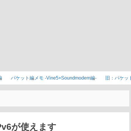
編
パケット編メモ -Vine5+Soundmodem編-
旧：パケッ
IPv6が使えます