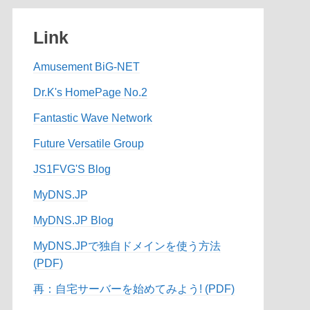
Link
Amusement BiG-NET
Dr.K's HomePage No.2
Fantastic Wave Network
Future Versatile Group
JS1FVG'S Blog
MyDNS.JP
MyDNS.JP Blog
MyDNS.JPで独自ドメインを使う方法
(PDF)
再：自宅サーバーを始めてみよう! (PDF)