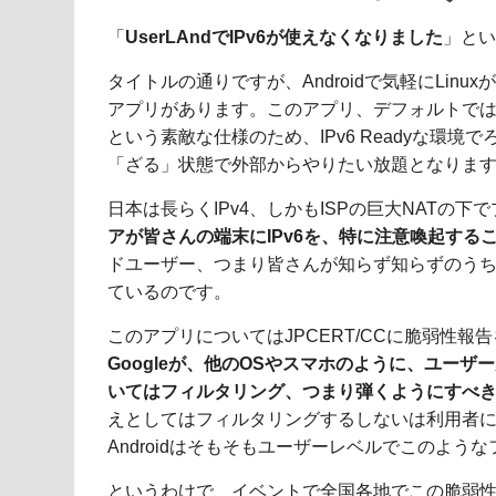
「
UserLAndでIPv6が使えなくなりました
」と
タイトルの通りですが、Androidで気軽にLinux
アプリがあります。このアプリ、デフォルトで
という素敵な仕様のため、IPv6 Readyな環
「ざる」状態で外部からやりたい放題となりま
日本は長らくIPv4、しかもISPの巨大NATの
アが皆さんの端末にIPv6を、特に注意喚起す
ドユーザー、つまり皆さんが知らず知らずのうちに
ているのです。
このアプリについてはJPCERT/CCに脆弱性
Googleが、他のOSやスマホのように、ユー
いてはフィルタリング、つまり弾くようにすべ
えとしてはフィルタリングするしないは利用者
Androidはそもそもユーザーレベルでこのよ
というわけで、イベントで全国各地でこの脆弱