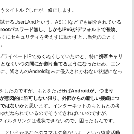
いうタイトルでしたが、修正します。
が試せるUserLAndという、AS〇IIなどでも紹介されている
は
rootパスワード無し、しかもIPv6がデフォルトで有効、
境でろくにセキュリティを考えずに動かすと…当然のごとく
す。
下でプライベートIPでぬくぬくしていたのと、特に
携帯キャリ
ることなくいつの間にか割り当てるようになった
ため、エン
、皆さんのAndroid端末に侵入されかねない状態になっ
報告をしたのですが、もとをただせば
Androidが、つまり
ザーが意図的に許可しない限り、外部からの新しい接続につ
きではないか
と思います。インターネットのもともとの考
にゆだねられているのでそうできればいいのですが、
うなフィルタリングは現状できないので、困ったもんです。
性、というかあなたのスマホの危ないよ、という啓蒙活動