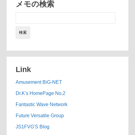
メモの検索
検
索:
Link
Amusement BiG-NET
Dr.K's HomePage No.2
Fantastic Wave Network
Future Versatile Group
JS1FVG'S Blog