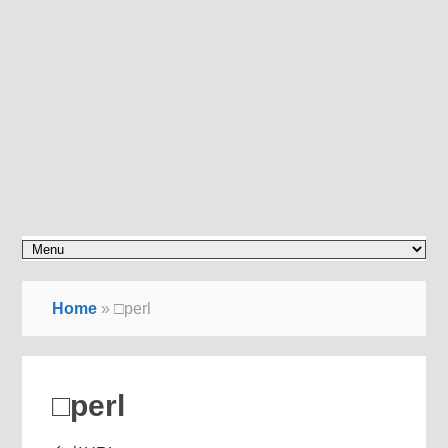
Home
»
□perl
□perl