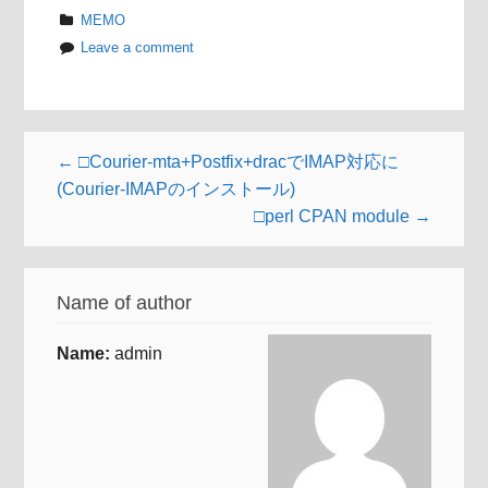
MEMO
Leave a comment
← □Courier-mta+Postfix+dracでIMAP対応に
(Courier-IMAPのインストール)
□perl CPAN module →
Name of author
Name:
admin