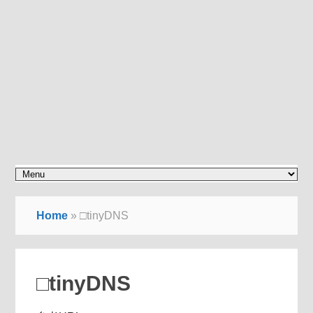
Home
»
□tinyDNS
□tinyDNS