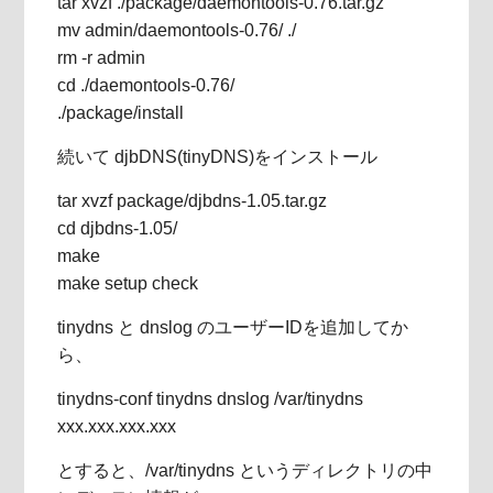
tar xvzf ./package/daemontools-0.76.tar.gz
mv admin/daemontools-0.76/ ./
rm -r admin
cd ./daemontools-0.76/
./package/install
続いて djbDNS(tinyDNS)をインストール
tar xvzf package/djbdns-1.05.tar.gz
cd djbdns-1.05/
make
make setup check
tinydns と dnslog のユーザーIDを追加してか
ら、
tinydns-conf tinydns dnslog /var/tinydns
xxx.xxx.xxx.xxx
とすると、/var/tinydns というディレクトリの中