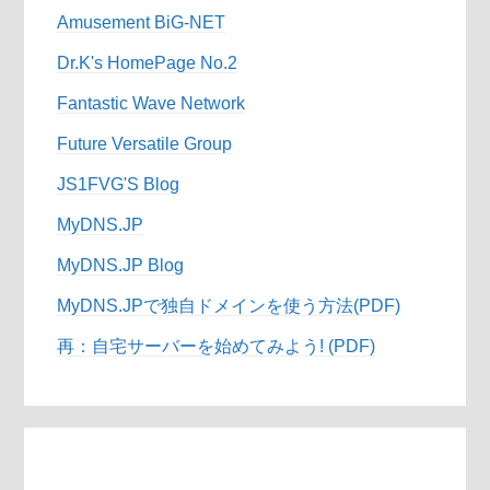
Amusement BiG-NET
Dr.K's HomePage No.2
Fantastic Wave Network
Future Versatile Group
JS1FVG'S Blog
MyDNS.JP
MyDNS.JP Blog
MyDNS.JPで独自ドメインを使う方法(PDF)
再：自宅サーバーを始めてみよう! (PDF)