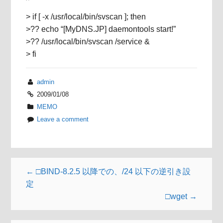
> if [ -x /usr/local/bin/svscan ]; then
>?? echo “[MyDNS.JP] daemontools start!”
>?? /usr/local/bin/svscan /service &
> fi
admin
2009/01/08
MEMO
Leave a comment
← □BIND-8.2.5 以降での、/24 以下の逆引き設
定
□wget →