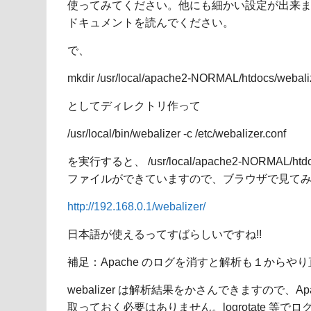
使ってみてください。他にも細かい設定が出来
ドキュメントを読んでください。
で、
mkdir /usr/local/apache2-NORMAL/htdocs/webali
としてディレクトリ作って
/usr/local/bin/webalizer -c /etc/webalizer.conf
を実行すると、 /usr/local/apache2-NORMAL/htdoc
ファイルができていますので、ブラウザで見て
http://192.168.0.1/webalizer/
日本語が使えるってすばらしいですね!!
補足：Apache のログを消すと解析も１からや
webalizer は解析結果をかさんできますので、Ap
取っておく必要はありません。logrotate 等で