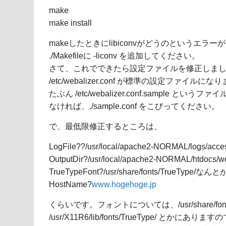
make
make install
makeしたときにlibiconvがどうのというエラ
./Makefileに -liconv を追加してください。
さて、これでできたら設定ファイルを修正しま
/etc/webalizer.conf が標準の設定ファイルにな
たぶん /etc/webalizer.conf.sample とい
なければ、./sample.conf をこぴってください。
で、最低限修正するところは、
LogFile??/usr/local/apache2-NORMAL/logs/acce
OutputDir?/usr/local/apache2-NORMAL/htdocs/we
TrueTypeFont?/usr/share/fonts/TrueTyp
HostName?
www.hogehoge.jp
くらいです。フォントについては、/usr/share/fonts/
/usr/X11R6/lib/fonts/TrueType/ とかに