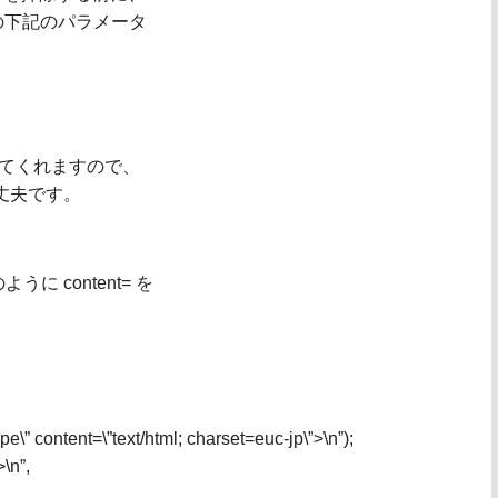
onf の下記のパラメータ
ーブしてくれますので、
も大丈夫です。
うに content= を
e\” content=\”text/html; charset=euc-jp\”>\n”);
\n”,