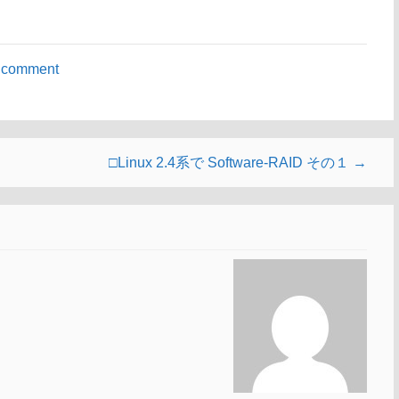
 comment
□Linux 2.4系で Software-RAID その１ →