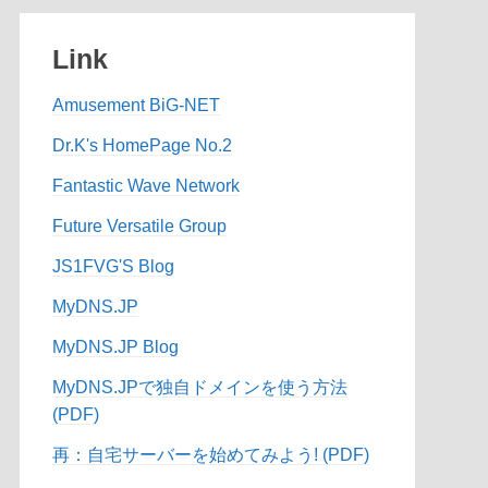
Link
Amusement BiG-NET
Dr.K's HomePage No.2
Fantastic Wave Network
Future Versatile Group
JS1FVG'S Blog
MyDNS.JP
MyDNS.JP Blog
MyDNS.JPで独自ドメインを使う方法
(PDF)
再：自宅サーバーを始めてみよう! (PDF)