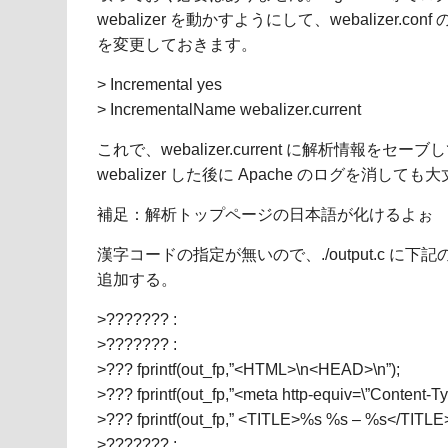
webalizer を動かすようにして、webalizer.c
を変更しておきます。
> Incremental yes
> IncrementalName webalizer.current
これで、webalizer.current に解析情報をセ
webalizer した後に Apache のログを消して
補足：解析トップページの日本語が化けるよぉ
漢字コードの指定が無いので、./output.c に下記のよ
追加する。
>??????? :
>??????? :
>??? fprintf(out_fp,”<HTML>\n<HEAD>\n”);
>??? fprintf(out_fp,”<meta http-equiv=\”Content-Typ
>??? fprintf(out_fp,” <TITLE>%s %s – %s</TITLE>
>??????? :