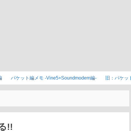
編
パケット編メモ -Vine5+Soundmodem編-
旧：パケッ
る!!