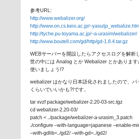
参考URL:
http://www.webalizer.org/
http://www.on.cs.keio.ac.jp/~yasu/jp_webalize.ht
http://tyche.pu-toyama.ac.jp/~a-urasim/webalizer/
http://www.boutell.com/gd/http/gd-1.8.4.tar.gz
WEBサーバーを開設したらアクセスログを解析
世の中には Analog とか Webalizer とかあ
使いましょう!?
webalizer はかなり日本語化されましたので
くらいでいいかも?!です。
tar xvzf package/webalizer-2.20-03-src.tgz
cd webalizer-2.20-03/
patch < ../package/webalizer-a-urasim_3.patch
./configure –with-language=japanese –enable-min
–with-gdlib=../gd2/ –with-gd=../gd2/