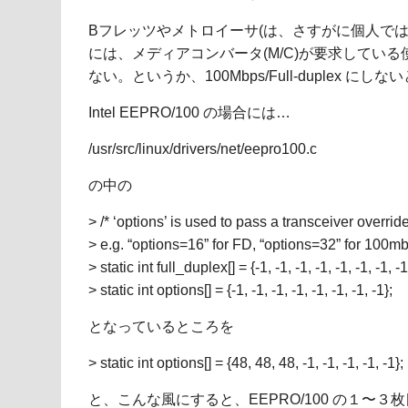
Bフレッツやメトロイーサ(は、さすがに個人では
には、メディアコンバータ(M/C)が要求してい
ない。というか、100Mbps/Full-duplex にし
Intel EEPRO/100 の場合には…
/usr/src/linux/drivers/net/eepro100.c
の中の
> /* ‘options’ is used to pass a transceiver override
> e.g. “options=16” for FD, “options=32” for 100mb
> static int full_duplex[] = {-1, -1, -1, -1, -1, -1, -1, -1
> static int options[] = {-1, -1, -1, -1, -1, -1, -1, -1};
となっているところを
> static int options[] = {48, 48, 48, -1, -1, -1, -1, -1};
と、こんな風にすると、EEPRO/100 の１〜３枚目ま