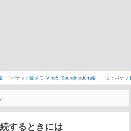
編
パケット編メモ -Vine5+Soundmodem編-
旧：パケッ
は
接続するときには