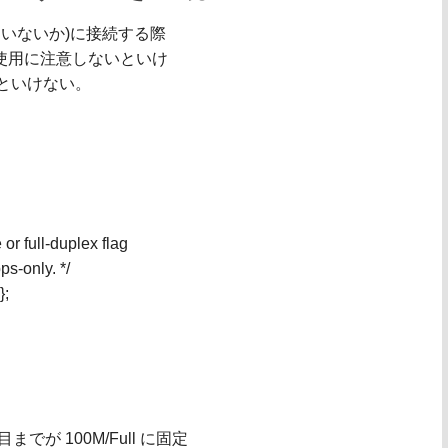
いないか)に接続する際
る使用に注意しないといけ
ないといけない。
 or full-duplex flag
ps-only. */
};
でが 100M/Full に固定