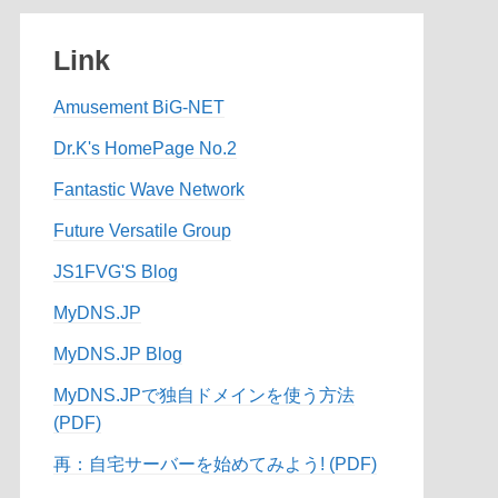
Link
Amusement BiG-NET
Dr.K's HomePage No.2
Fantastic Wave Network
Future Versatile Group
JS1FVG'S Blog
MyDNS.JP
MyDNS.JP Blog
MyDNS.JPで独自ドメインを使う方法
(PDF)
再：自宅サーバーを始めてみよう! (PDF)