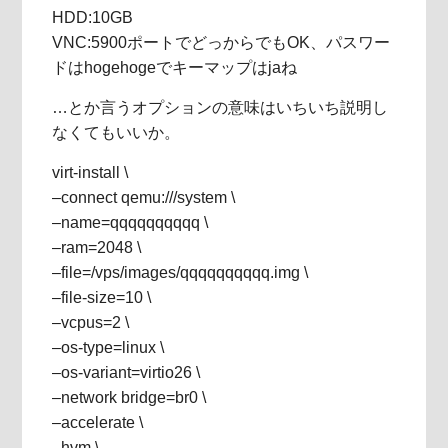
HDD:10GB
VNC:5900ポートでどっからでもOK、パスワー
ドはhogehogeでキーマップはjaね
…とか言うオプションの意味はいちいち説明し
なくてもいいか。
virt-install \
–connect qemu:///system \
–name=qqqqqqqqqq \
–ram=2048 \
–file=/vps/images/qqqqqqqqqq.img \
–file-size=10 \
–vcpus=2 \
–os-type=linux \
–os-variant=virtio26 \
–network bridge=br0 \
–accelerate \
–hvm \