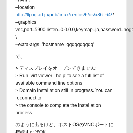
–location
http://ftp.iij.ad.jp/pub/linux/centos/6/os/x86_64/
\
–graphics
vnc,port=5900,listen=0.0.0.0,keymap=ja,password=ho
\
–extra-args=’hostname=qqqqqqqqqq’
で、
> ディスプレイをオープンできません:
> Run ‘virt-viewer –help’ to see a full list of
available command line options
> Domain installation still in progress. You can
reconnect to
> the console to complete the installation
process.
のように出るけど、ホストOSのVNCポートに
接続すればOK。