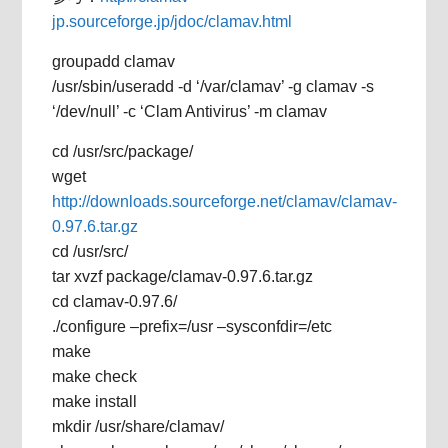
jp.sourceforge.jp/jdoc/clamav.html
groupadd clamav
/usr/sbin/useradd -d ‘/var/clamav’ -g clamav -s
‘/dev/null’ -c ‘Clam Antivirus’ -m clamav
cd /usr/src/package/
wget
http://downloads.sourceforge.net/clamav/clamav-
0.97.6.tar.gz
cd /usr/src/
tar xvzf package/clamav-0.97.6.tar.gz
cd clamav-0.97.6/
./configure –prefix=/usr –sysconfdir=/etc
make
make check
make install
mkdir /usr/share/clamav/