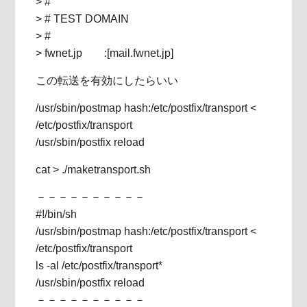
> #
> # TEST DOMAIN
> #
> fwnet.jp :[mail.fwnet.jp]
この転送を有効にしたらいい
/usr/sbin/postmap hash:/etc/postfix/transport <
/etc/postfix/transport
/usr/sbin/postfix reload
cat > ./maketransport.sh
－－－－－－－－－－
#!/bin/sh
/usr/sbin/postmap hash:/etc/postfix/transport <
/etc/postfix/transport
ls -al /etc/postfix/transport*
/usr/sbin/postfix reload
－－－－－－－－－－