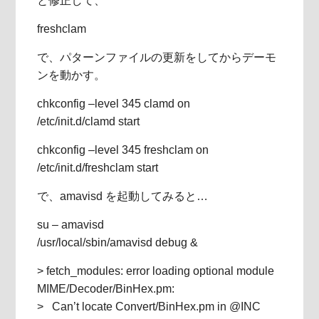
と修正して、
freshclam
で、パターンファイルの更新をしてからデーモ
ンを動かす。
chkconfig –level 345 clamd on
/etc/init.d/clamd start
chkconfig –level 345 freshclam on
/etc/init.d/freshclam start
で、amavisd を起動してみると…
su – amavisd
/usr/local/sbin/amavisd debug &
> fetch_modules: error loading optional module
MIME/Decoder/BinHex.pm:
> Can’t locate Convert/BinHex.pm in @INC