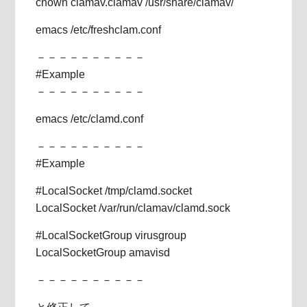
chown clamav.clamav /usr/share/clamav/
emacs /etc/freshclam.conf
－－－－－－－－－－
#Example
－－－－－－－－－－
emacs /etc/clamd.conf
－－－－－－－－－－
#Example
#LocalSocket /tmp/clamd.socket
LocalSocket /var/run/clamav/clamd.sock
#LocalSocketGroup virusgroup
LocalSocketGroup amavisd
－－－－－－－－－－