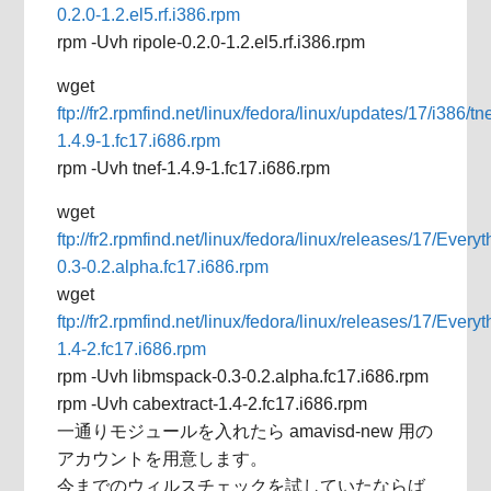
0.2.0-1.2.el5.rf.i386.rpm
rpm -Uvh ripole-0.2.0-1.2.el5.rf.i386.rpm
wget
ftp://fr2.rpmfind.net/linux/fedora/linux/updates/17/i386/tne
1.4.9-1.fc17.i686.rpm
rpm -Uvh tnef-1.4.9-1.fc17.i686.rpm
wget
ftp://fr2.rpmfind.net/linux/fedora/linux/releases/17/Ever
0.3-0.2.alpha.fc17.i686.rpm
wget
ftp://fr2.rpmfind.net/linux/fedora/linux/releases/17/Ever
1.4-2.fc17.i686.rpm
rpm -Uvh libmspack-0.3-0.2.alpha.fc17.i686.rpm
rpm -Uvh cabextract-1.4-2.fc17.i686.rpm
一通りモジュールを入れたら amavisd-new 用の
アカウントを用意します。
今までのウィルスチェックを試していたならば