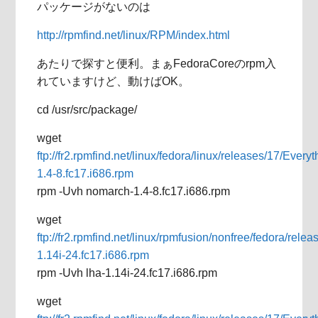
パッケージがないのは
http://rpmfind.net/linux/RPM/index.html
あたりで探すと便利。まぁFedoraCoreのrpm入
れていますけど、動けばOK。
cd /usr/src/package/
wget
ftp://fr2.rpmfind.net/linux/fedora/linux/releases/17/Eve
1.4-8.fc17.i686.rpm
rpm -Uvh nomarch-1.4-8.fc17.i686.rpm
wget
ftp://fr2.rpmfind.net/linux/rpmfusion/nonfree/fedora/rele
1.14i-24.fc17.i686.rpm
rpm -Uvh lha-1.14i-24.fc17.i686.rpm
wget