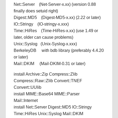
Net::Server (Net-Server-x.xx) (version 0.88
finally does setuid right)
Digest::MD5 (Digest-MD5-x.xx) (2.22 or later)
IO::Stringy (IO-stringy-x.xxx)
Time::HiRes (Time-HiRes-x.xx) (use 1.49 or
later, older can cause problems)
Unix::Syslog (Unix-Syslog-x.xxx)
BerkeleyDB with bdb library (preferably 4.4.20
or later)
Mail::DKIM (Mail-DKIM-0.31 or later)
install Archive::Zip Compress::Zlib
Compress::Raw::Zlib Convert::TNEF
Convert::UUlib
install MIME::Base64 MIME::Parser
Mail::Internet
install Net::Server Digest::MD5 IO::Stringy
Time::HiRes Unix::Syslog Mail::DKIM