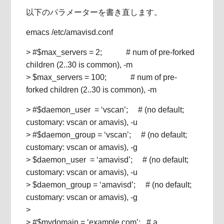
以下のパラメーターを書き直します。
emacs /etc/amavisd.conf
> #$max_servers = 2; # num of pre-forked
children (2..30 is common), -m
> $max_servers = 100; # num of pre-
forked children (2..30 is common), -m
> #$daemon_user = ‘vscan’; # (no default;
customary: vscan or amavis), -u
> #$daemon_group = ‘vscan’; # (no default;
customary: vscan or amavis), -g
> $daemon_user = ‘amavisd’; # (no default;
customary: vscan or amavis), -u
> $daemon_group = ‘amavisd’; # (no default;
customary: vscan or amavis), -g
>
> #$mydomain = ‘example.com’; # a