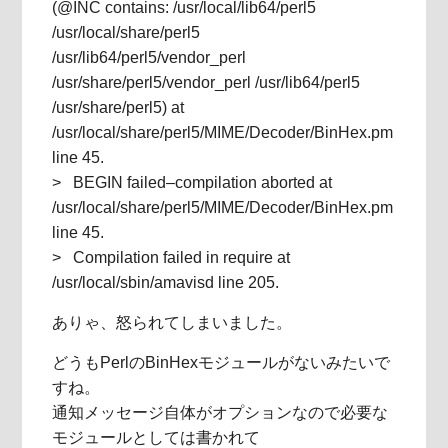
(@INC contains: /usr/local/lib64/perl5
/usr/local/share/perl5
/usr/lib64/perl5/vendor_perl
/usr/share/perl5/vendor_perl /usr/lib64/perl5
/usr/share/perl5) at
/usr/local/share/perl5/MIME/Decoder/BinHex.pm
line 45.
> BEGIN failed–compilation aborted at
/usr/local/share/perl5/MIME/Decoder/BinHex.pm
line 45.
> Compilation failed in require at
/usr/local/sbin/amavisd line 205.
ありゃ、怒られてしまいました。
どうもPerlのBinHexモジュールがないみたいで
すね。
通知メッセージ自体がオプションなので必要な
モジュールとしては書かれて