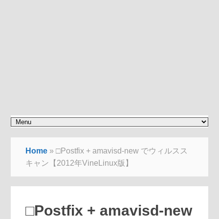
Home
»
□Postfix + amavisd-new でウィルスス
キャン【2012年VineLinux版】
□Postfix + amavisd-new