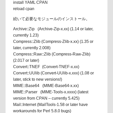
install YAML CPAN
reload cpan
続いて必要なモジュールのインストール。
Archive::Zip (Archive-Zip-x.xx) (1.14 or later,
currently 1.23)
Compress::Zlib (Compress-Zlib-x.xx) (1.35 or
later, currently 2.008)
Compress::Raw::Zlib (Compress-Raw-Zlib)
(2.017 or later)
Convert::TNEF (Convert-TNEF-x.xx)
Convert::UUlib (Convert-UUlib-x.xxx) (1.08 or
later, stick to new versions!)
MIME::Base64 (MIME-Base64-x.xx)
MIME::Parser (MIME-Tools-x.xxxx) (latest
version from CPAN – currently 5.425)
Mail::Internet (MailTools-1.58 or later have
workarounds for Perl 5.8.0 bugs)