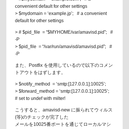
convenient default for other settings
> $mydomain = ‘example.jp’; # a convenient
default for other settings
> # $pid_file = “$MYHOME/var/amavisd.pid”; #
-P
> $pid_file = “/var/run/amavisd/amavisd.pid”; #
-P
また、Postfix を使用しているので以下のコメン
トアウトをはずします。
> $notify_method = ‘smtp:[127.0.0.1]:10025’;
> $forward_method = ‘smtp:[127.0.0.1]:10025’;
# set to undef with milter!
こうすると、amavisd-new に振られてウィルス
(等)のチェックが完了した
メールを10025番ポートを通じてローカルマシ