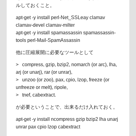
ルしておくこと。
apt-get -y install perl-Net_SSLeay clamav
clamav-devel clamav-milter
apt-get -y install spamassassin spamassassin-
tools perl-Mail-SpamAssassin
他に圧縮展開に必要なツールとして
> compress, gzip, bzip2, nomarch (or arc), lha,
arj (or unarj), rar (or unrar),
> unzoo (or zoo), pax, cpio, lzop, freeze (or
unfreeze or melt), ripole,
> tnef, cabextract.
が必要ということで、出来るだけ入れておく。
apt-get -y install ncompress gzip bzip2 lha unarj
unrar pax cpio lzop cabextract