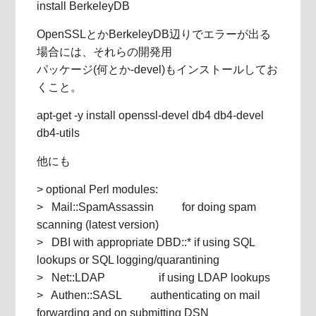
install BerkeleyDB
OpenSSLとかBerkeleyDB辺りでエラーが出る
場合には、それらの開発用
パッケージ(何とか-devel)もインストールしてお
くこと。
apt-get -y install openssl-devel db4 db4-devel
db4-utils
他にも
> optional Perl modules:
> Mail::SpamAssassin for doing spam
scanning (latest version)
> DBI with appropriate DBD::* if using SQL
lookups or SQL logging/quarantining
> Net::LDAP if using LDAP lookups
> Authen::SASL authenticating on mail
forwarding and on submitting DSN