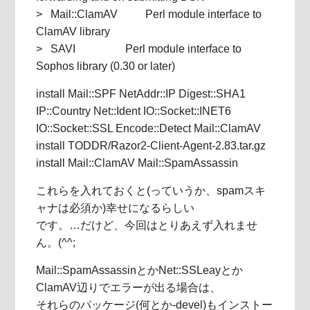
> Mail::ClamAV Perl module interface to
ClamAV library
> SAVI Perl module interface to
Sophos library (0.30 or later)
install Mail::SPF NetAddr::IP Digest::SHA1
IP::Country Net::Ident IO::Socket::INET6
IO::Socket::SSL Encode::Detect Mail::ClamAV
install TODDR/Razor2-Client-Agent-2.83.tar.gz
install Mail::ClamAV Mail::SpamAssassin
これらを入れておくと(っていうか、spamスキ
ャナは必須か)幸せになるらしい
です。…だけど、今回はとりあえず入れませ
ん。(^^;
Mail::SpamAssassinとかNet::SSLeayとか
ClamAV辺りでエラーが出る場合は、
それらのパッケージ(何とか-devel)もインストー