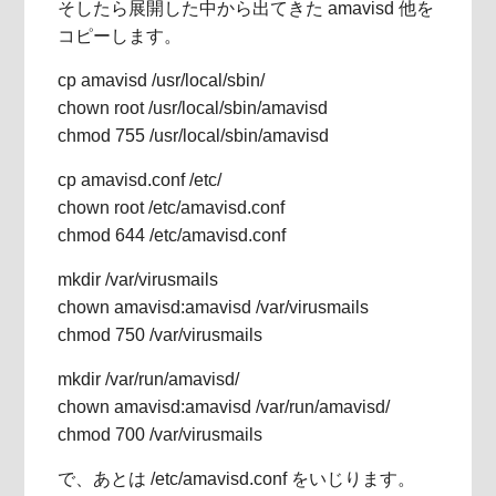
そしたら展開した中から出てきた amavisd 他を
コピーします。
cp amavisd /usr/local/sbin/
chown root /usr/local/sbin/amavisd
chmod 755 /usr/local/sbin/amavisd
cp amavisd.conf /etc/
chown root /etc/amavisd.conf
chmod 644 /etc/amavisd.conf
mkdir /var/virusmails
chown amavisd:amavisd /var/virusmails
chmod 750 /var/virusmails
mkdir /var/run/amavisd/
chown amavisd:amavisd /var/run/amavisd/
chmod 700 /var/virusmails
で、あとは /etc/amavisd.conf をいじります。