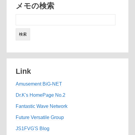
メモの検索
検
索:
Link
Amusement BiG-NET
Dr.K's HomePage No.2
Fantastic Wave Network
Future Versatile Group
JS1FVG'S Blog