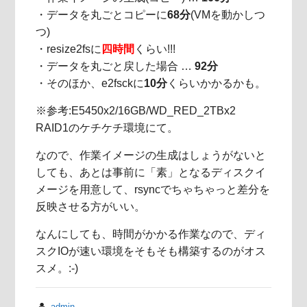
・データを丸ごとコピーに
68分
(VMを動かしつ
つ)
・resize2fsに
四時間
くらい!!!
・データを丸ごと戻した場合 …
92分
・そのほか、e2fsckに
10分
くらいかかるかも。
※参考:E5450x2/16GB/WD_RED_2TBx2
RAID1のケチケチ環境にて。
なので、作業イメージの生成はしょうがないと
しても、あとは事前に「素」となるディスクイ
メージを用意して、rsyncでちゃちゃっと差分を
反映させる方がいい。
なんにしても、時間がかかる作業なので、ディ
スクIOが速い環境をそもそも構築するのがオス
スメ。:-)
admin