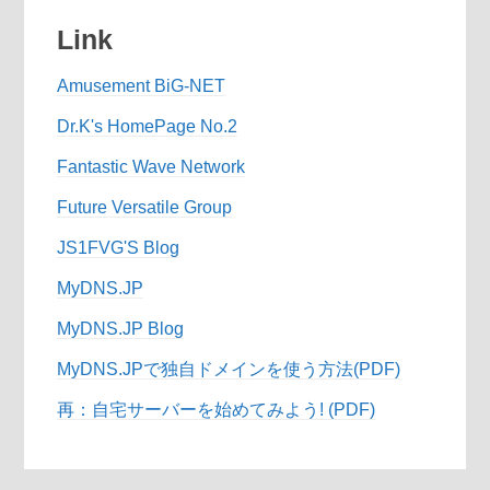
Link
Amusement BiG-NET
Dr.K's HomePage No.2
Fantastic Wave Network
Future Versatile Group
JS1FVG'S Blog
MyDNS.JP
MyDNS.JP Blog
MyDNS.JPで独自ドメインを使う方法(PDF)
再：自宅サーバーを始めてみよう! (PDF)