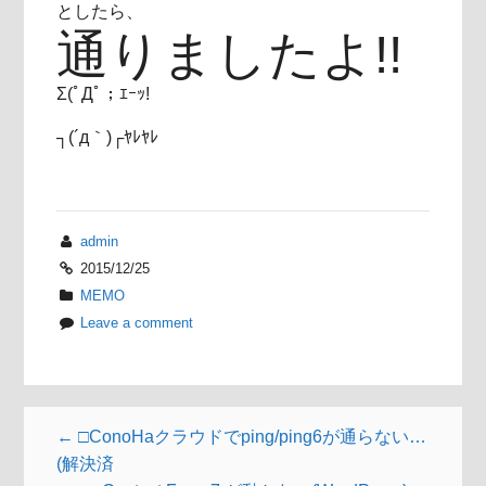
としたら、
通りましたよ!!
Σ(ﾟДﾟ；ｴｰｯ!
┐(´д｀)┌ﾔﾚﾔﾚ
admin
2015/12/25
MEMO
Leave a comment
← □ConoHaクラウドでping/ping6が通らない…
(解決済