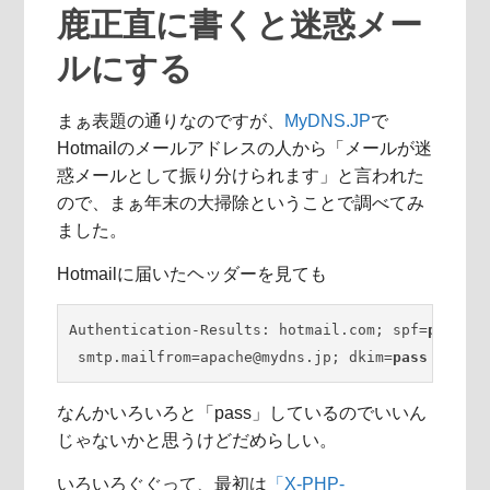
鹿正直に書くと迷惑メー
ルにする
まぁ表題の通りなのですが、
MyDNS.JP
で
Hotmailのメールアドレスの人から「メールが迷
惑メールとして振り分けられます」と言われた
ので、まぁ年末の大掃除ということで調べてみ
ました。
Hotmailに届いたヘッダーを見ても
Authentication-Results: hotmail.com; spf=
pass
 (s
 smtp.mailfrom=apache@mydns.jp; dkim=
pass
 header
なんかいろいろと「pass」しているのでいいん
じゃないかと思うけどだめらしい。
いろいろぐぐって、最初は
「X-PHP-