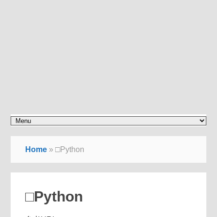
Home
»
□Python
□Python