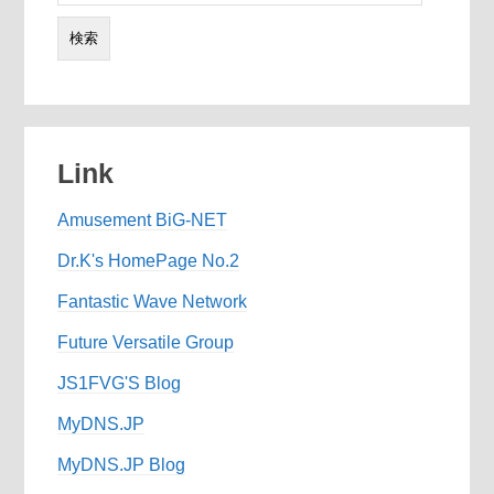
索:
Link
Amusement BiG-NET
Dr.K's HomePage No.2
Fantastic Wave Network
Future Versatile Group
JS1FVG'S Blog
MyDNS.JP
MyDNS.JP Blog