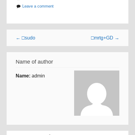
Leave a comment
← □sudo
□mrtg+GD →
Name of author
Name:
admin