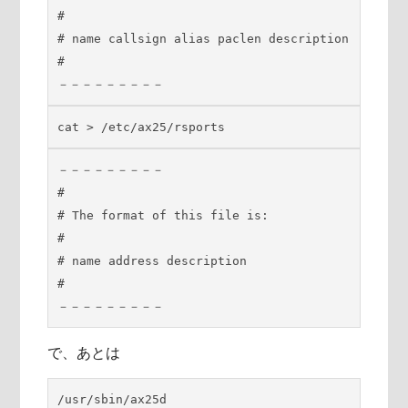
#

# name callsign alias paclen description

#

－－－－－－－－－
cat > /etc/ax25/rsports
－－－－－－－－－

#

# The format of this file is:

#

# name address description

#

－－－－－－－－－
で、あとは
/usr/sbin/ax25d