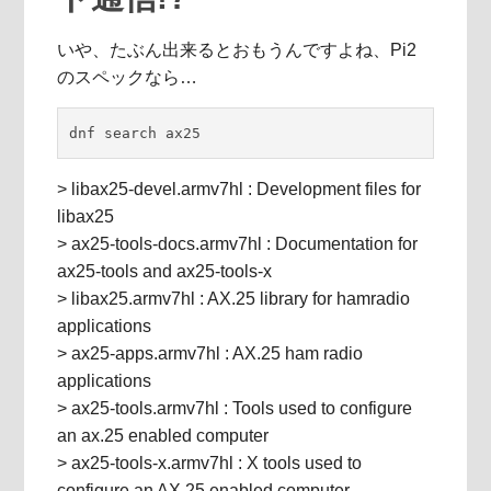
いや、たぶん出来るとおもうんですよね、Pi2
のスペックなら…
dnf search ax25
> libax25-devel.armv7hl : Development files for
libax25
> ax25-tools-docs.armv7hl : Documentation for
ax25-tools and ax25-tools-x
> libax25.armv7hl : AX.25 library for hamradio
applications
> ax25-apps.armv7hl : AX.25 ham radio
applications
> ax25-tools.armv7hl : Tools used to configure
an ax.25 enabled computer
> ax25-tools-x.armv7hl : X tools used to
configure an AX.25 enabled computer