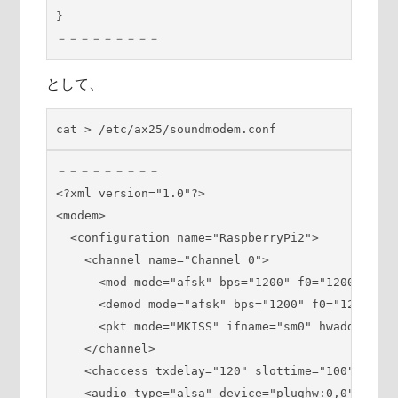
}

－－－－－－－－－
として、
cat > /etc/ax25/soundmodem.conf
－－－－－－－－－

<?xml version="1.0"?>

<modem>

  <configuration name="RaspberryPi2">

    <channel name="Channel 0">

      <mod mode="afsk" bps="1200" f0="1200" f1="
      <demod mode="afsk" bps="1200" f0="1200" f1
      <pkt mode="MKISS" ifname="sm0" hwaddr="JS1
    </channel>

    <chaccess txdelay="120" slottime="100" ppers
    <audio type="alsa" device="plughw:0,0" halfd