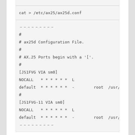
cat > /etc/ax25/ax25d.conf
－－－－－－－－－

#

# ax25d Configuration File.

#

# AX.25 Ports begin with a '['.

#

[JS1FVG VIA sm0]

NOCALL   * * * * * *  L

default  * * * * * *  -        root  /usr/sbin/t
#

[JS1FVG-11 VIA sm0]

NOCALL   * * * * * *  L

default  * * * * * *  -        root  /usr/sbin/n
－－－－－－－－－