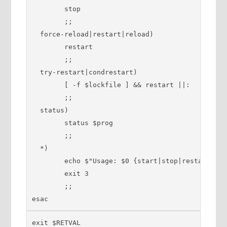
        stop

        ;;

  force-reload|restart|reload)

        restart

        ;;

  try-restart|condrestart)

        [ -f $lockfile ] && restart ||:

        ;;

  status)

        status $prog

        ;;

  *)

        echo $"Usage: $0 {start|stop|restart|con
        exit 3

        ;;

esac
exit $RETVAL
