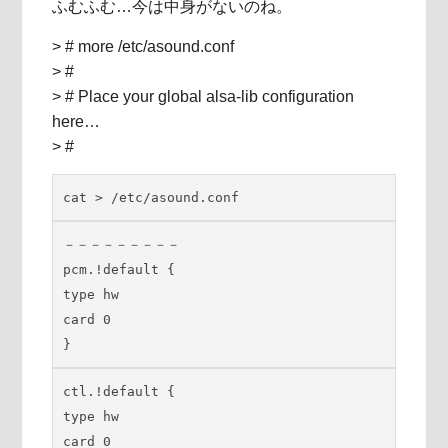
ふむふむ…今は中身がないのね。
> # more /etc/asound.conf
> #
> # Place your global alsa-lib configuration
here…
> #
cat > /etc/asound.conf
－－－－－－－－－

pcm.!default {

type hw

card 0

}
ctl.!default {

type hw

card 0
