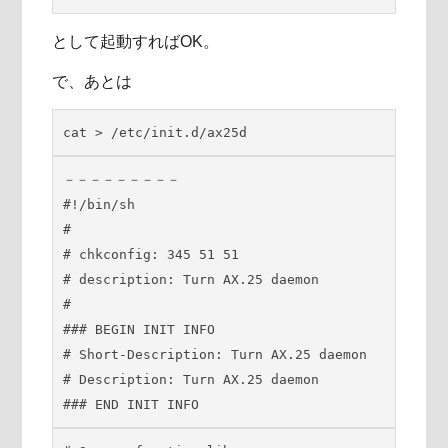
として起動すればOK。
で、あとは
cat > /etc/init.d/ax25d
－－－－－－－－－

#!/bin/sh

#

# chkconfig: 345 51 51

# description: Turn AX.25 daemon

#

### BEGIN INIT INFO

# Short-Description: Turn AX.25 daemon

# Description: Turn AX.25 daemon

### END INIT INFO