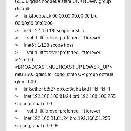
65536 qdisc noqueue state UNKNOWN group
default
> link/loopback 00:00:00:00:00:00 brd
00:00:00:00:00:00
> inet 127.0.0.1/8 scope host lo
> valid_lft forever preferred_lft forever
> inet6 ::1/128 scope host
> valid_lft forever preferred_lft forever
> 2: eth0:
<BROADCAST,MULTICAST,UP,LOWER_UP>
mtu 1500 qdisc fq_codel state UP group default
qlen 1000
> link/ether b8:27:eb:ce:3a:ba brd ff:ff:ff:ff:ff:ff
> inet 192.168.100.81/24 brd 192.168.100.255
scope global eth0
> valid_lft forever preferred_lft forever
> inet 192.168.81.81/24 brd 192.168.81.255
scope global eth0:99