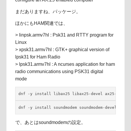
まだありますね、パッケージ。
ほかにもHAM関連では、
> linpsk.armv7hl : Psk31 and RTTY program for
Linux
> xpsk31.armv7hl : GTK+ graphical version of
lpsk31 for Ham Radio
> lpsk31.armv7hl : A ncurses application for ham
radio communications using PSK31 digital
mode
dnf -y install libax25 libax25-devel ax25-apps a
dnf -y install soundmodem soundmodem-devel
で、あとはsoundmodemの設定。