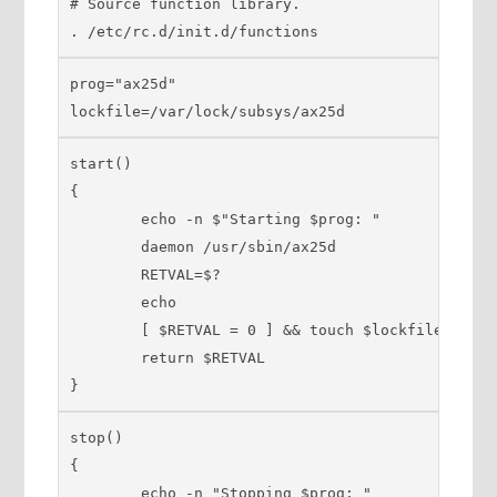
# Source function library.

. /etc/rc.d/init.d/functions
prog="ax25d"

lockfile=/var/lock/subsys/ax25d
start()

{

        echo -n $"Starting $prog: "

        daemon /usr/sbin/ax25d

        RETVAL=$?

        echo

        [ $RETVAL = 0 ] && touch $lockfile

        return $RETVAL

}
stop()

{

        echo -n "Stopping $prog: "
