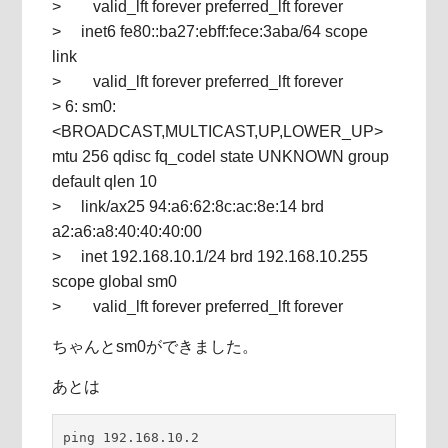
> valid_lft forever preferred_lft forever
> inet6 fe80::ba27:ebff:fece:3aba/64 scope
link
> valid_lft forever preferred_lft forever
> 6: sm0:
<BROADCAST,MULTICAST,UP,LOWER_UP>
mtu 256 qdisc fq_codel state UNKNOWN group
default qlen 10
> link/ax25 94:a6:62:8c:ac:8e:14 brd
a2:a6:a8:40:40:40:00
> inet 192.168.10.1/24 brd 192.168.10.255
scope global sm0
> valid_lft forever preferred_lft forever
ちゃんとsm0ができました。
あとは
ping 192.168.10.2