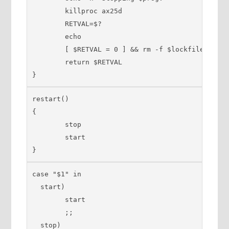
        killproc ax25d

        RETVAL=$?

        echo

        [ $RETVAL = 0 ] && rm -f $lockfile

        return $RETVAL

}
restart()

{

        stop

        start

}
case "$1" in

  start)

        start

        ;;

  stop)
