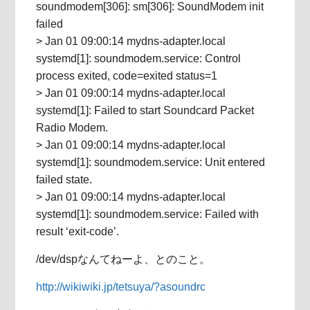
soundmodem[306]: sm[306]: SoundModem init
failed
> Jan 01 09:00:14 mydns-adapter.local
systemd[1]: soundmodem.service: Control
process exited, code=exited status=1
> Jan 01 09:00:14 mydns-adapter.local
systemd[1]: Failed to start Soundcard Packet
Radio Modem.
> Jan 01 09:00:14 mydns-adapter.local
systemd[1]: soundmodem.service: Unit entered
failed state.
> Jan 01 09:00:14 mydns-adapter.local
systemd[1]: soundmodem.service: Failed with
result ‘exit-code’.
/dev/dspなんてねーよ、とのこと。
http://wikiwiki.jp/tetsuya/?asoundrc