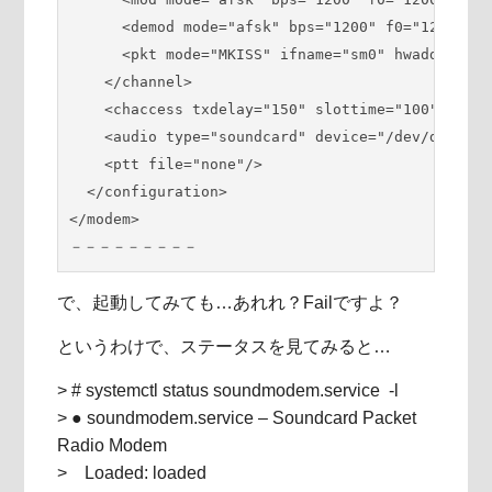
      <demod mode="afsk" bps="1200" f0="1200" f1
      <pkt mode="MKISS" ifname="sm0" hwaddr="JS1
    </channel>

    <chaccess txdelay="150" slottime="100" ppers
    <audio type="soundcard" device="/dev/dsp" ha
    <ptt file="none"/>

  </configuration>

</modem>

－－－－－－－－－
で、起動してみても…あれれ？Failですよ？
というわけで、ステータスを見てみると…
> # systemctl status soundmodem.service -l
> ● soundmodem.service – Soundcard Packet
Radio Modem
> Loaded: loaded