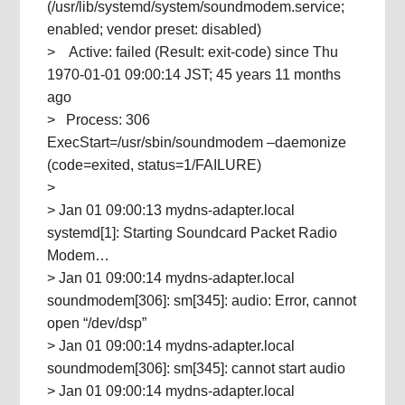
(/usr/lib/systemd/system/soundmodem.service;
enabled; vendor preset: disabled)
> Active: failed (Result: exit-code) since Thu
1970-01-01 09:00:14 JST; 45 years 11 months
ago
> Process: 306
ExecStart=/usr/sbin/soundmodem –daemonize
(code=exited, status=1/FAILURE)
>
> Jan 01 09:00:13 mydns-adapter.local
systemd[1]: Starting Soundcard Packet Radio
Modem…
> Jan 01 09:00:14 mydns-adapter.local
soundmodem[306]: sm[345]: audio: Error, cannot
open “/dev/dsp”
> Jan 01 09:00:14 mydns-adapter.local
soundmodem[306]: sm[345]: cannot start audio
> Jan 01 09:00:14 mydns-adapter.local