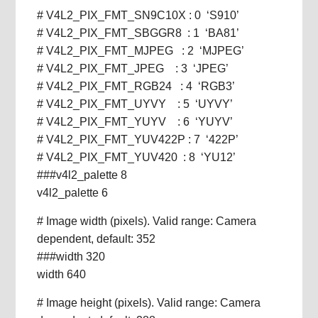
# V4L2_PIX_FMT_SN9C10X : 0 ‘S910’
# V4L2_PIX_FMT_SBGGR8 : 1 ‘BA81’
# V4L2_PIX_FMT_MJPEG : 2 ‘MJPEG’
# V4L2_PIX_FMT_JPEG : 3 ‘JPEG’
# V4L2_PIX_FMT_RGB24 : 4 ‘RGB3’
# V4L2_PIX_FMT_UYVY : 5 ‘UYVY’
# V4L2_PIX_FMT_YUYV : 6 ‘YUYV’
# V4L2_PIX_FMT_YUV422P : 7 ‘422P’
# V4L2_PIX_FMT_YUV420 : 8 ‘YU12’
###v4l2_palette 8
v4l2_palette 6
# Image width (pixels). Valid range: Camera
dependent, default: 352
###width 320
width 640
# Image height (pixels). Valid range: Camera