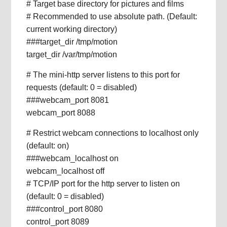
# Target base directory for pictures and films
# Recommended to use absolute path. (Default:
current working directory)
###target_dir /tmp/motion
target_dir /var/tmp/motion
# The mini-http server listens to this port for
requests (default: 0 = disabled)
###webcam_port 8081
webcam_port 8088
# Restrict webcam connections to localhost only
(default: on)
###webcam_localhost on
webcam_localhost off
# TCP/IP port for the http server to listen on
(default: 0 = disabled)
###control_port 8080
control_port 8089