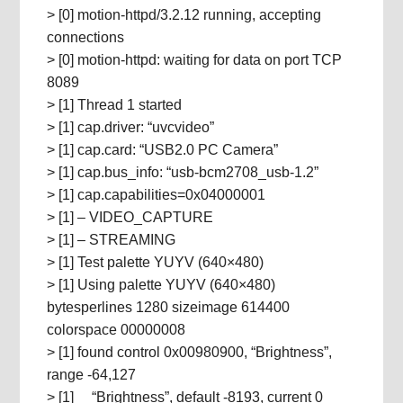
> [0] motion-httpd/3.2.12 running, accepting
connections
> [0] motion-httpd: waiting for data on port TCP
8089
> [1] Thread 1 started
> [1] cap.driver: “uvcvideo”
> [1] cap.card: “USB2.0 PC Camera”
> [1] cap.bus_info: “usb-bcm2708_usb-1.2”
> [1] cap.capabilities=0x04000001
> [1] – VIDEO_CAPTURE
> [1] – STREAMING
> [1] Test palette YUYV (640×480)
> [1] Using palette YUYV (640×480)
bytesperlines 1280 sizeimage 614400
colorspace 00000008
> [1] found control 0x00980900, “Brightness”,
range -64,127
> [1] “Brightness”, default -8193, current 0