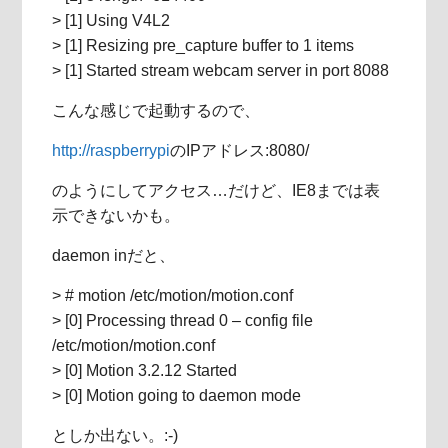
> [1] Using V4L2
> [1] Resizing pre_capture buffer to 1 items
> [1] Started stream webcam server in port 8088
こんな感じで起動するので、
http://raspberrypi
のIPアドレス:8080/
のようにしてアクセス…だけど、IE8までは表
示できないかも。
daemon inだと、
> # motion /etc/motion/motion.conf
> [0] Processing thread 0 – config file
/etc/motion/motion.conf
> [0] Motion 3.2.12 Started
> [0] Motion going to daemon mode
としか出ない。:-)