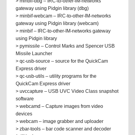
> minbif-dbg – IRC-to-other-IM-networks
gateway using Pidgin library (dbg)
> minbif-webcam – IRC-to-other-IM-networks
gateway using Pidgin library (webcam)
> minbif – IRC-to-other-IM-networks gateway
using Pidgin library
> pymissile – Control Marks and Spencer USB
Missile Launcher
> qc-usb-source – source for the QuickCam
Express driver
> qc-usb-utils – utility programs for the
QuickCam Express driver
> uvccapture – USB UVC Video Class snapshot
software
> webcamd – Capture images from video
devices
> webcam – image grabber and uploader
> zbar-tools – bar code scanner and decoder