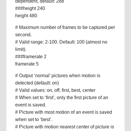
dependent, default: 288
###height 240
height 480
# Maximum number of frames to be captured per
second.
# Valid range: 2-100. Default: 100 (almost no
limit).
###framerate 2
framerate 5
# Output ‘normal’ pictures when motion is
detected (default: on)
# Valid values: on, off, first, best, center
# When set to ‘first’, only the first picture of an
event is saved.
# Picture with most motion of an event is saved
when set to ‘best’.
# Picture with motion nearest center of picture is