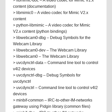
> libmimic-doc – A video codec for Mimic V2.x
content (documentation)
> libmimic0 – A video codec for Mimic V2.x
content
> python-libmimic – A video codec for Mimic
V2.x content (python bindings)
> libwebcam0-dbg – Debug Symbols for the
Webcam Library
> libwebcam0-dev – The Webcam Library
> libwebcam0 – The Webcam Library
> uvcdynctrl-data – Command line tool to control
v4l2 devices
> uvcdynctrl-dbg – Debug Symbols for
uvcdynctrl
> uvcdynctrl – Command line tool to control v4l2
devices
> minbif-common – IRC-to-other-IM-networks
gateway using Pidgin library (common files)