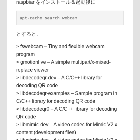
raspbianをインストール＆起動後に
apt-cache search webcam
とすると、
> fswebcam – Tiny and flexible webcam
program
> gmotionlive – A simple multipart/x-mixed-
replace viewer
> libdecodeqr-dev – A C/C++ library for
decoding QR code
> libdecodeqr-examples – Sample program in
C/C++ library for decoding QR code
> libdecodeqr0 – A C/C++ library for decoding
QR code
> libmimic-dev – A video codec for Mimic V2.x
content (development files)