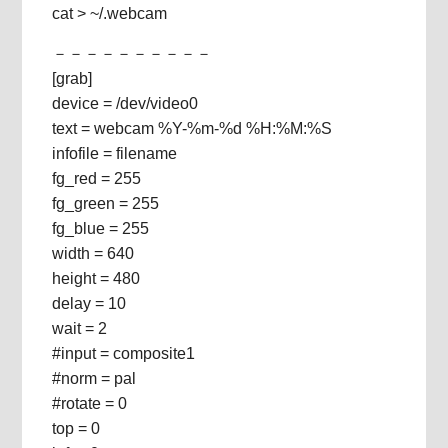
cat > ~/.webcam
－－－－－－－－－－
[grab]
device = /dev/video0
text = webcam %Y-%m-%d %H:%M:%S
infofile = filename
fg_red = 255
fg_green = 255
fg_blue = 255
width = 640
height = 480
delay = 10
wait = 2
#input = composite1
#norm = pal
#rotate = 0
top = 0