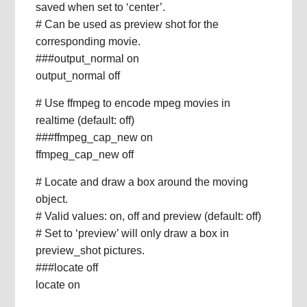
saved when set to ‘center’.
# Can be used as preview shot for the
corresponding movie.
###output_normal on
output_normal off
# Use ffmpeg to encode mpeg movies in
realtime (default: off)
###ffmpeg_cap_new on
ffmpeg_cap_new off
# Locate and draw a box around the moving
object.
# Valid values: on, off and preview (default: off)
# Set to ‘preview’ will only draw a box in
preview_shot pictures.
###locate off
locate on