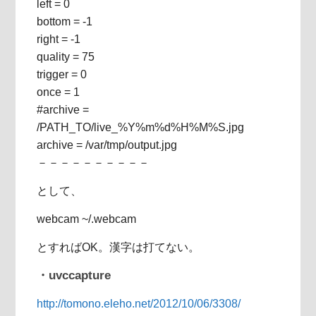
left = 0
bottom = -1
right = -1
quality = 75
trigger = 0
once = 1
#archive =
/PATH_TO/live_%Y%m%d%H%M%S.jpg
archive = /var/tmp/output.jpg
－－－－－－－－－－
として、
webcam ~/.webcam
とすればOK。漢字は打てない。
・uvccapture
http://tomono.eleho.net/2012/10/06/3308/