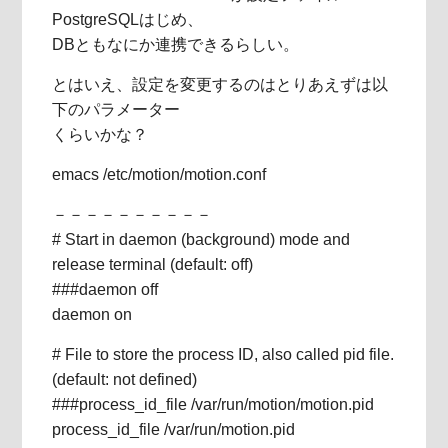
PostgreSQLはじめ、
DBともなにか連携できるらしい。
とはいえ、設定を変更するのはとりあえずは以
下のパラメーター
くらいかな？
emacs /etc/motion/motion.conf
－－－－－－－－－－
# Start in daemon (background) mode and
release terminal (default: off)
###daemon off
daemon on
# File to store the process ID, also called pid file.
(default: not defined)
###process_id_file /var/run/motion/motion.pid
process_id_file /var/run/motion.pid