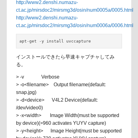
http://www2.denshi.numazu-
ct.ac.jp/mirsdoc2/mirsmg3d/osin/num0005a/0005.html
http://www2.denshi.numazu-
ct.ac.jp/mirsdoc2/mirsmg3d/osin/num0006a/0006.html
apt-get -y install uvccapture
インストールできたら早速キャプチャしてみ
る。
> -v Verbose
> -o<filename> Output filename(default:
snap.jpg)
> -d<device> V4L2 Device(default:
/dev/video0)
> -x<width> Image Width(must be supported
by device)(>960 activates YUYV capture)
> -y<height> Image Height(must be supported