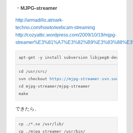
・MJPG-streamer
http://armadillo.atmark-
techno.com/howto/webcam-streaming
http://cozyattic.wordpress.com/2009/10/19/mjpg-
streamer%E3%81%A7%E3%82%B9%E3%83%88%
apt-get -y install subversion libjpeg8-dev image
cd /usr/src/

svn checkout 
https://mjpg-streamer.svn.sourcefor
cd mjpg-streamer/mjpg-streamer

make
できたら、
cp ./*.so /usr/lib/

cp ./mjpg_streamer /usr/bin/
