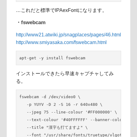
…これだと標準でIPAexFontになります。
・fswebcam
http://www21.atwiki.jp/snagplaces/pages/46.html
http://www.smiyasaka.com/fswebcam.html
apt-get -y install fswebcam
インストールできたら早速キャプチャしてみ
る。
fswebcam -d /dev/video0 \

   -p YUYV -D 2 -S 16 -r 640x480 \

   --jpeg 75 --line-colour '#FF000000' \

   --text-colour '#40FFFFFF' --banner-colour '#F
   --title "漢字も打てますよ" \

   --font "/usr/share/fonts/truetype/vlgothic/VL