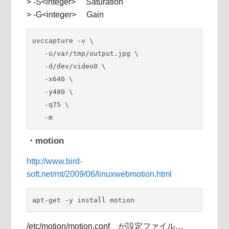
> -S<integer> Saturation
> -G<integer> Gain
uvccapture -v \

   -o/var/tmp/output.jpg \

   -d/dev/video0 \

   -x640 \

   -y480 \

   -q75 \

   -m
・motion
http://www.bird-
soft.net/mt/2009/06/linuxwebmotion.html
apt-get -y install motion
/etc/motion/motion.conf が設定ファイル…