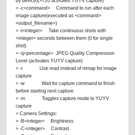
by device)(>720 activates YUYV capture)
> -c<command> Command to run after each
image capture(executed as <command>
<output_filename>)
> -t<integer> Take continuous shots with
<integer> seconds between them (0 for single
shot)
> -q<percentage> JPEG Quality Compression
Level (activates YUYV capture)
> -r Use read instead of mmap for image
capture
> -w Wait for capture command to finish
before starting next capture
> -m Toggles capture mode to YUYV
capture
> Camera Settings:
> -B<integer> Brightness
> -C<integer> Contrast