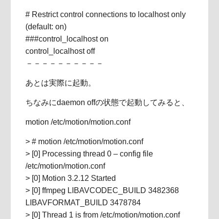
# Restrict control connections to localhost only
(default: on)
###control_localhost on
control_localhost off
－－－－－－－－－－
あとは実際に起動。
ちなみにdaemon offの状態で起動してみると、
motion /etc/motion/motion.conf
> # motion /etc/motion/motion.conf
> [0] Processing thread 0 – config file
/etc/motion/motion.conf
> [0] Motion 3.2.12 Started
> [0] ffmpeg LIBAVCODEC_BUILD 3482368
LIBAVFORMAT_BUILD 3478784
> [0] Thread 1 is from /etc/motion/motion.conf